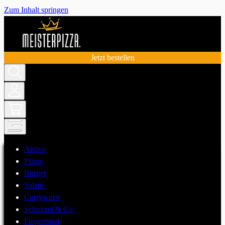
Zum Inhalt springen
Jetzt bestellen
Aktion
Pizza
Burger
Salate
Currywurst
Schnitzel & Co
Fingerfood