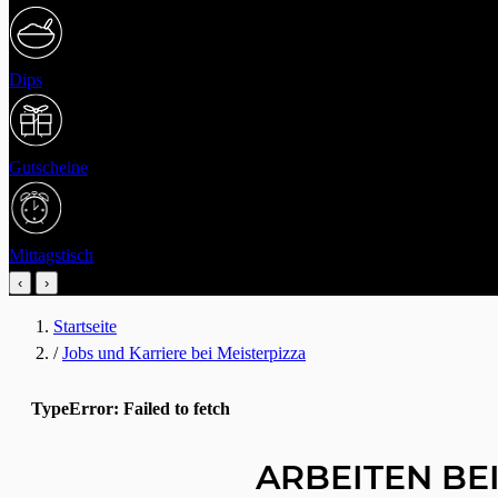
Dips
Gutscheine
Mittagstisch
‹
›
Startseite
/
Jobs und Karriere bei Meisterpizza
TypeError: Failed to fetch
ARBEITEN BE