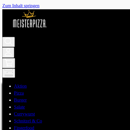
Zum Inhalt springen
Aktion
Pizza
Burger
Salate
Currywurst
Schnitzel & Co
Fingerfood