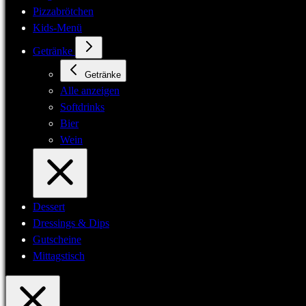
Pizzabrötchen
Kids-Menü
Getränke
Getränke
Alle anzeigen
Softdrinks
Bier
Wein
Dessert
Dressings & Dips
Gutscheine
Mittagstisch