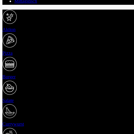
Mittagstisch
Aktion
Pizza
Burger
Salate
Currywurst