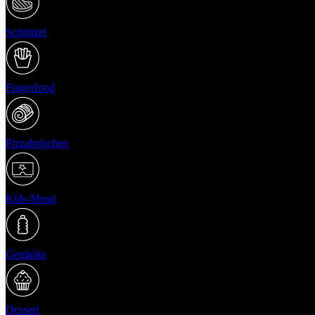
Schnitzel
Fingerfood
Pizzabrötchen
Kids-Menü
Getränke
Dessert