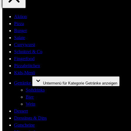
Aktion
Pizza
Burger
Salate
Currywurst
Schnitzel & Co
Fingerfood
Pizzabrötchen
Kids-Menü
Getränke
Untermenü für Kategorie Getränke anzeigen
Softdrinks
Bier
Wein
Dessert
Dressings & Dips
Gutscheine